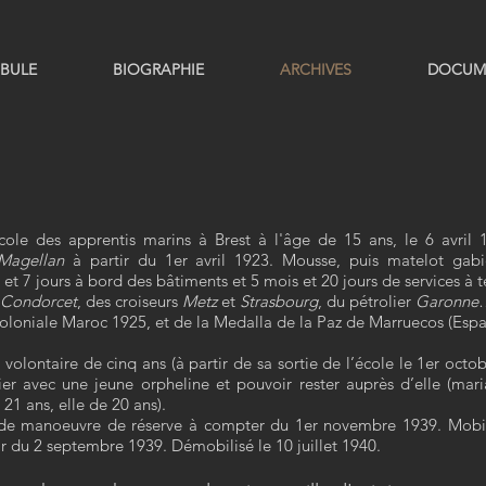
BULE
BIOGRAPHIE
ARCHIVES
DOCUM
Ecole des apprentis marins à Brest à l'âge de 15 ans, le 6 avril
Magellan
à partir du 1er avril 1923. Mousse, puis matelot gabier
 7 jours à bord des bâtiments et 5 mois et 20 jours de services à terre
Condorcet
, des croiseurs
Metz
et
Strasbourg
, du pétrolier
Garonne
Coloniale Maroc 1925, et de la Medalla de la Paz de Marruecos (Espa
lontaire de cinq ans (à partir de sa sortie de l’école le 1er octobr
er avec une jeune orpheline et pouvoir rester auprès d’elle (ma
21 ans, elle de 20 ans).
 de manoeuvre de réserve à compter du 1er novembre 1939. Mobil
ir du 2 septembre 1939. Démobilisé le 10 juillet 1940.