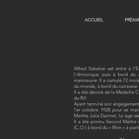
ACCUEIL
PRÉAM
Alfred Sabatier est entré à l’
l’
Armorique
, puis à bord du
manoeuvre. Il a cumulé 72 mois et
du monde, à bord du cuirassier
Il a été décoré de la Médaille 
du Rif.
Ayant terminé son engagement vo
1er octobre 1928 pour se mari
Marthe Julia Darmet, lui âgé de 
Il a été promu Second Maître
(C.O.) à bord du « Rhin » à part