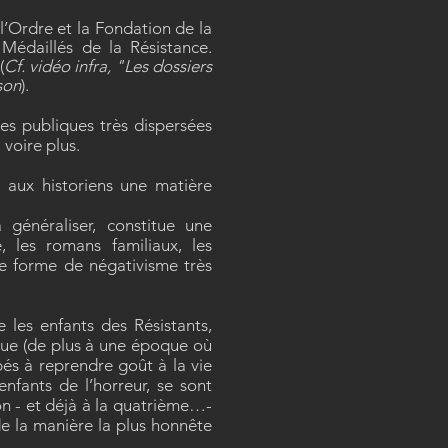
l’Ordre et la Fondation de la
Médaillés de la Résistance.
(
Cf. vidéo infra, "Les dossiers
son
).
ves publiques très dispersées
 voire plus.
a aux historiens une matière
 généraliser, constitue une
, les romans familiaux, les
ine forme de négativisme très
 les enfants des Résistants,
que (de plus à une époque où
pés à reprendre goût à la vie
nfants de l’horreur, se sont
ion - et déjà à la quatrième…-
de la manière la plus honnête