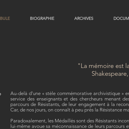
BULE
BIOGRAPHIE
ARCHIVES
DOCUM
"La mémoire est la 
Shakespeare
Au-delà d’une « stèle commémorative archivistique » en l
?
service des enseignants et des chercheurs menant des 
parcours de Résistants, de leur engagement à la reconna
Car, de nos jours, on connaît à peu près la Résistance mai
Paradoxalement, les Médaillés sont des Résistants incon
lui-même avoue sa méconnaissance de leurs parcours et 