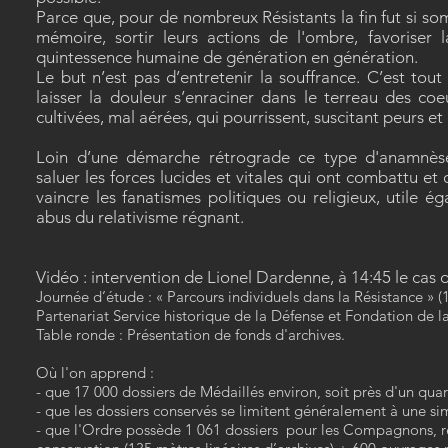
Parce que, pour de nombreux Résistants la fin fut si somb
mémoire, sortir leurs actions de l'ombre, favoriser l
quintessence humaine de génération en génération.
Le but n’est pas d’entretenir la souffrance. C’est tout 
laisser la douleur s’enraciner dans le terreau des coe
cultivées, mal aérées, qui pourrissent, suscitant peurs et 
Loin d’une démarche rétrograde ce type d'anamnèse 
saluer les forces lucides et vitales qui ont combattu et
vaincre les fanatismes politiques ou religieux, utile é
abus du relativisme régnant.
Vidéo : intervention de Lionel Dardenne, à 14:45 le cas 
Journée d’étude : « Parcours individuels dans la Résistance » (1
Partenariat Service historique de la Défense et Fondation de l
Table ronde : Présentation de fonds d'archives.
Où l'on apprend :
- que 17 000 dossiers de Médaillés environ, soit près d'un quart
- que les dossiers conservés se limitent généralement à une sim
- que l'Ordre possède 1 061 dossiers pour les Compagnons, ré