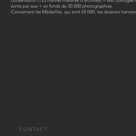
conservation (135 mètres linéaires d’archives) + 600 ouvrages
écrits par eux + un fonds de 30 000 photographies.
Concernant les Médaillés, qui sont 65 000, les dossiers tiennen
CONTACT